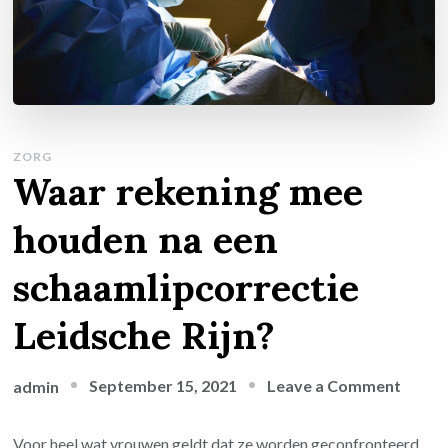
ZORG
Waar rekening mee
houden na een
schaamlipcorrectie
Leidsche Rijn?
on
September 15, 2021
Leave a Comment
admin
Waar
reken
Voor heel wat vrouwen geldt dat ze worden geconfronteerd