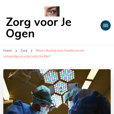
Zorg voor Je
Ogen
Home
Zorg
Waar rekening mee houden na een
schaamlipcorrectie Leidsche Rijn?