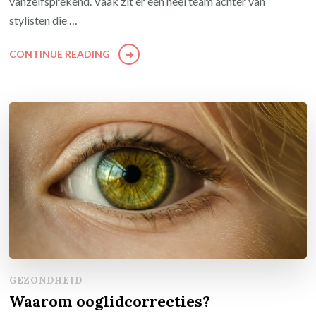
vanzelfsprekend. Vaak zit er een heel team achter van
stylisten die …
CONTINUE READING
GEZONDHEID
Waarom ooglidcorrecties?