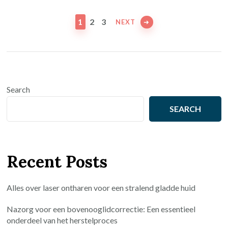
Posts
pagination
PAGE
PAGE
PAGE
1
2
3
NEXT
Search
SEARCH
Recent Posts
Alles over laser ontharen voor een stralend gladde huid
Nazorg voor een bovenooglidcorrectie: Een essentieel
onderdeel van het herstelproces