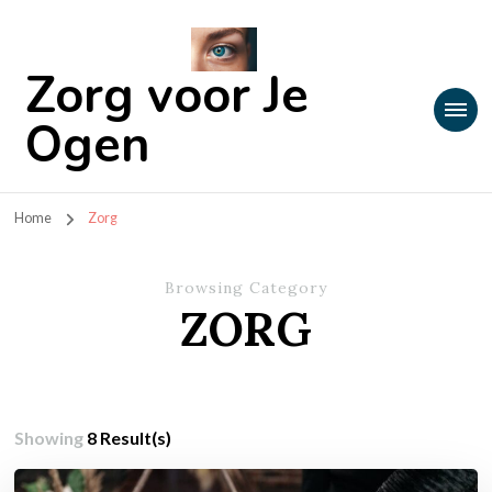
Zorg voor Je
Ogen
Home
Zorg
Browsing Category
ZORG
Showing
8 Result(s)